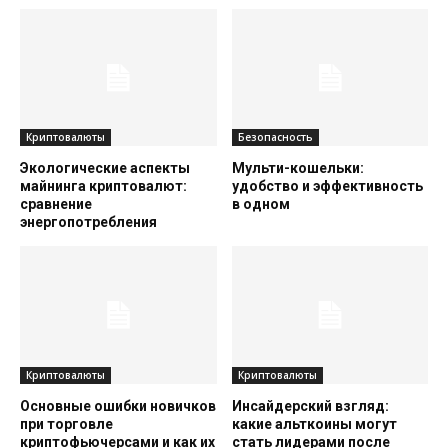
Криптовалюты
Безопасность
Экологические аспекты
Мульти-кошельки:
майнинга криптовалют:
удобство и эффективность
сравнение
в одном
энергопотребления
Криптовалюты
Криптовалюты
Основные ошибки новичков
Инсайдерский взгляд:
при торговле
какие альткоины могут
криптофьючерсами и как их
стать лидерами после