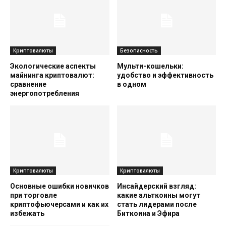
Криптовалюты
Безопасность
Экологические аспекты
Мульти-кошельки:
майнинга криптовалют:
удобство и эффективность
сравнение
в одном
энергопотребления
Криптовалюты
Криптовалюты
Основные ошибки новичков
Инсайдерский взгляд:
при торговле
какие альткоины могут
криптофьючерсами и как их
стать лидерами после
избежать
Биткоина и Эфира