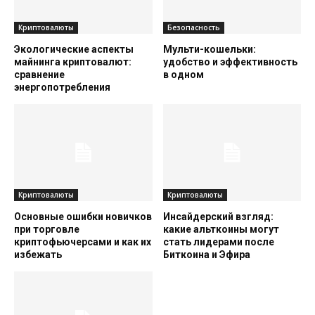
Криптовалюты
Безопасность
Экологические аспекты
Мульти-кошельки:
майнинга криптовалют:
удобство и эффективность
сравнение
в одном
энергопотребления
Криптовалюты
Криптовалюты
Основные ошибки новичков
Инсайдерский взгляд:
при торговле
какие альткоины могут
криптофьючерсами и как их
стать лидерами после
избежать
Биткоина и Эфира