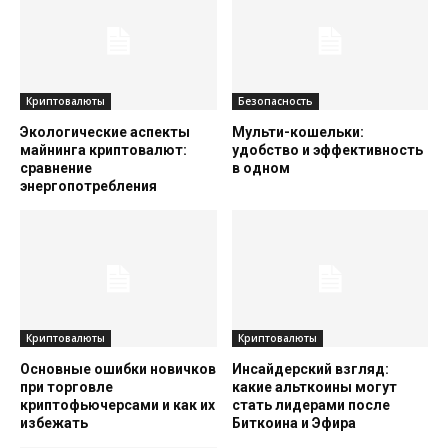
Криптовалюты
Безопасность
Экологические аспекты
Мульти-кошельки:
майнинга криптовалют:
удобство и эффективность
сравнение
в одном
энергопотребления
Криптовалюты
Криптовалюты
Основные ошибки новичков
Инсайдерский взгляд:
при торговле
какие альткоины могут
криптофьючерсами и как их
стать лидерами после
избежать
Биткоина и Эфира