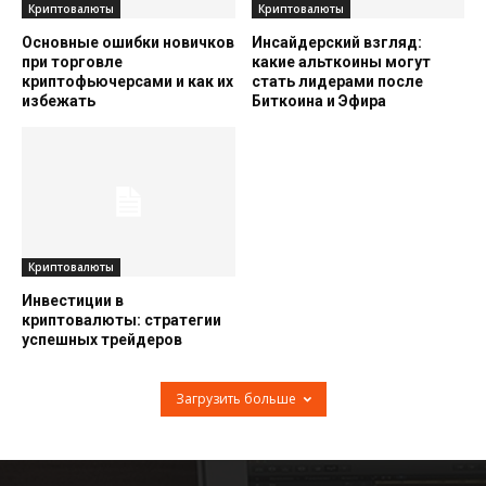
Криптовалюты
Криптовалюты
Основные ошибки новичков
Инсайдерский взгляд:
при торговле
какие альткоины могут
криптофьючерсами и как их
стать лидерами после
избежать
Биткоина и Эфира
Криптовалюты
Инвестиции в
криптовалюты: стратегии
успешных трейдеров
Загрузить больше