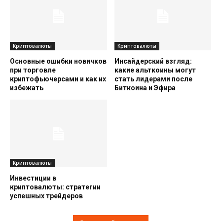
Криптовалюты
Криптовалюты
Основные ошибки новичков
Инсайдерский взгляд:
при торговле
какие альткоины могут
криптофьючерсами и как их
стать лидерами после
избежать
Биткоина и Эфира
Криптовалюты
Инвестиции в
криптовалюты: стратегии
успешных трейдеров