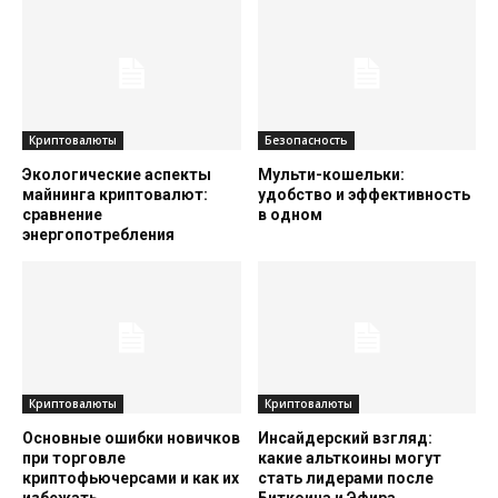
Криптовалюты
Безопасность
Экологические аспекты
Мульти-кошельки:
майнинга криптовалют:
удобство и эффективность
сравнение
в одном
энергопотребления
Криптовалюты
Криптовалюты
Основные ошибки новичков
Инсайдерский взгляд:
при торговле
какие альткоины могут
криптофьючерсами и как их
стать лидерами после