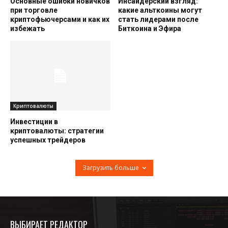
Основные ошибки новичков
Инсайдерский взгляд:
при торговле
какие альткоины могут
криптофьючерсами и как их
стать лидерами после
избежать
Биткоина и Эфира
Криптовалюты
Инвестиции в
криптовалюты: стратегии
успешных трейдеров
Загрузить больше
ВЫБИРАЕТ РЕДАКТОР